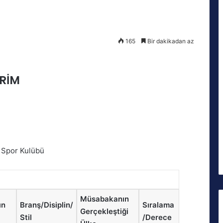
165
Bir dakikadan az
VRİM
t Spor Kulübü
Müsabakanın
ın
Branş/Disiplin/
Sıralama
Gerçekleştiği
Stil
/Derece