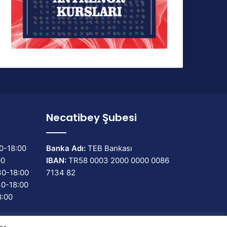
Necatibey Şubesi
0-18:00
Banka Adı:
TEB Bankası
00
IBAN:
TR58 0003 2000 0000 0086
30-18:00
7134 82
30-18:00
8:00