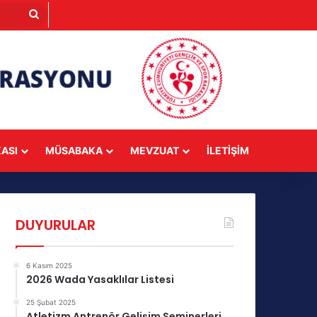
Arama
yap
...
KASI
MÜSABAKA
MEVZUAT
İLETIŞIM
DUYURULAR
6 Kasım 2025
2026 Wada Yasaklılar Listesi
25 Şubat 2025
Atletizm Antrenör Gelişim Seminerleri