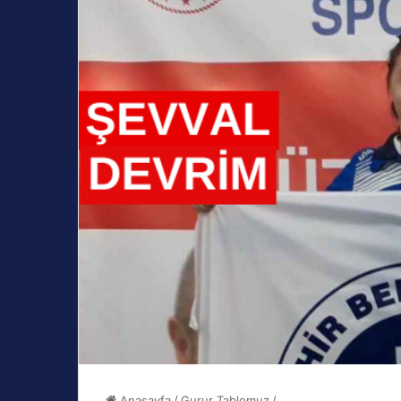
Anasayfa
/
Gurur Tablomuz
/