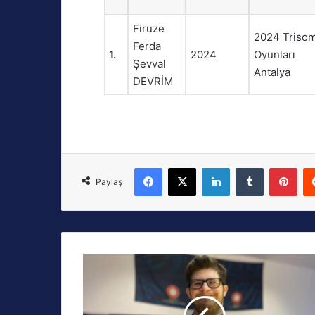
Firuze
2024 Triso
Ferda
1.
2024
Oyunları
Şevval
Antalya
DEVRİM
Facebook
X
LinkedIn
Tumblr
Pinterest
Paylaş