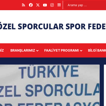
RSS
Facebook
X
YouTube
Instagram
Kenar Bölmesi
IZ
BRANŞLARIMIZ
FAALIYET PROGRAMI
BILGI BAN