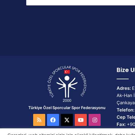
Bize U
Adres:
E
Ak-Han İ
Çankaya
Türkiye Özel Sporcular Spor Federasyonu
Telefon:
Cep Tel
RSS
Facebook
X
YouTube
Instagram
Fax:
+90
Email:
b