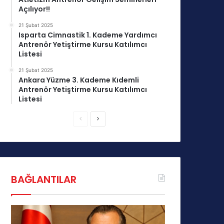
Açılıyor!!
21 Şubat 2025
Isparta Cimnastik 1. Kademe Yardımcı
Antrenör Yetiştirme Kursu Katılımcı
Listesi
21 Şubat 2025
Ankara Yüzme 3. Kademe Kıdemli
Antrenör Yetiştirme Kursu Katılımcı
Listesi
Ö
S
n
o
c
n
e
r
k
a
BAĞLANTILAR
i
k
s
i
a
s