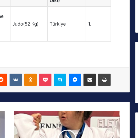
Ülke
me
Judo(52 Kg)
Türkiye
1.
Reddit
VKontakte
Odnoklassniki
Pocket
Skype
Messenger
E-Posta ile paylaş
Yazdır