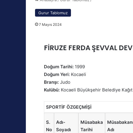
Gurur Tablomuz
7 Mayıs 2024
FİRUZE FERDA ŞEVVAL DE
Doğum Tarihi:
1999
Doğum Yeri:
Kocaeli
Branşı:
Judo
Kulübü:
Kocaeli Büyükşehir Belediye Kağı
SPORTİF ÖZGEÇMİŞİ
S.
Adı-
Müsabaka
Müsabakan
No
Soyadı
Tarihi
Adı