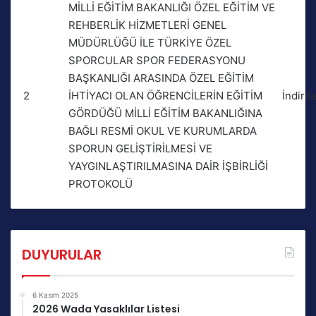
MİLLİ EĞİTİM BAKANLIĞI ÖZEL EĞİTİM VE
REHBERLİK HİZMETLERİ GENEL
MÜDÜRLÜĞÜ İLE TÜRKİYE ÖZEL
SPORCULAR SPOR FEDERASYONU
BAŞKANLIĞI ARASINDA ÖZEL EĞİTİM
2
İHTİYACI OLAN ÖĞRENCİLERİN EĞİTİM
İndiril
GÖRDÜĞÜ MİLLİ EĞİTİM BAKANLIĞINA
BAĞLI RESMİ OKUL VE KURUMLARDA
SPORUN GELİŞTİRİLMESİ VE
YAYGINLAŞTIRILMASINA DAİR İŞBİRLİĞİ
PROTOKOLÜ
DUYURULAR
6 Kasım 2025
2026 Wada Yasaklılar Listesi