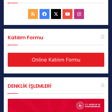
RSS
Facebook
X
YouTube
Instagram
Katılım Formu
Online Katılım Formu
DENKLİK İŞLEMLERİ