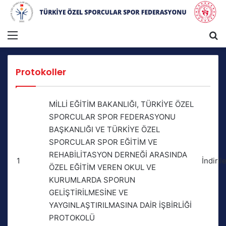
Menü
A
Protokoller
MİLLİ EĞİTİM BAKANLIĞI, TÜRKİYE ÖZEL
SPORCULAR SPOR FEDERASYONU
BAŞKANLIĞI VE TÜRKİYE ÖZEL
SPORCULAR SPOR EĞİTİM VE
REHABİLİTASYON DERNEĞİ ARASINDA
1
İndiril
ÖZEL EĞİTİM VEREN OKUL VE
KURUMLARDA SPORUN
GELİŞTİRİLMESİNE VE
YAYGINLAŞTIRILMASINA DAİR İŞBİRLİĞİ
PROTOKOLÜ