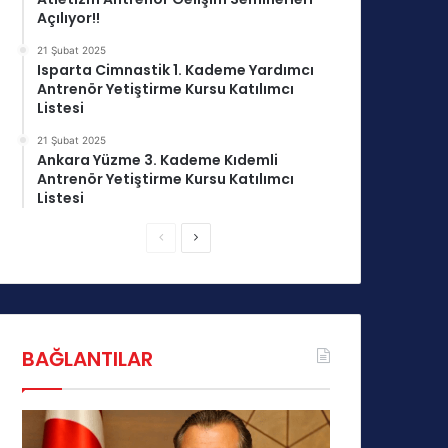
Açılıyor!!
21 Şubat 2025
Isparta Cimnastik 1. Kademe Yardımcı
Antrenör Yetiştirme Kursu Katılımcı
Listesi
21 Şubat 2025
Ankara Yüzme 3. Kademe Kıdemli
Antrenör Yetiştirme Kursu Katılımcı
Listesi
Ö
S
n
o
c
n
e
r
k
a
BAĞLANTILAR
i
k
s
i
a
s