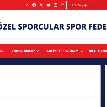
RSS
Facebook
X
YouTube
Instagram
Kenar Bölmesi
IZ
BRANŞLARIMIZ
FAALIYET PROGRAMI
BILGI BAN