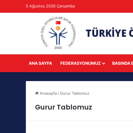
5 Ağustos 2026 Çarşamba
ANA SAYFA
FEDERASYONUMUZ
BASINDA B
Anasayfa
/
Gurur Tablomuz
Gurur Tablomuz