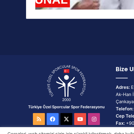
Bize U
Adres:
E
Ak-Han İ
Çankaya
Türkiye Özel Sporcular Spor Federasyonu
Telefon:
Cep Tel
RSS
Facebook
X
YouTube
Instagram
Fax:
+90
Email:
b