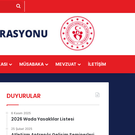
Arama
yap
...
KASI
MÜSABAKA
MEVZUAT
İLETIŞIM
DUYURULAR
6 Kasım 2025
2026 Wada Yasaklılar Listesi
25 Şubat 2025
Atletizm Antrenör Gelişim Seminerleri