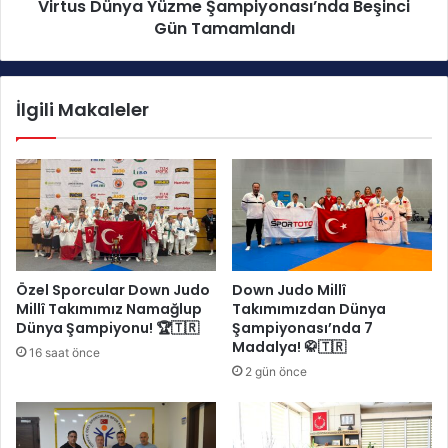
y
Virtus Dünya Yüzme Şampiyonası’nda Beşinci
y
o
Gün Tamamlandı
a
n
Y
a
ü
s
z
İlgili Makaleler
ı
m
’
e
n
Ş
d
a
a
m
4
p
.
i
G
y
ü
o
Özel Sporcular Down Judo
Down Judo Millî
n
n
Millî Takımımız Namağlup
Takımımızdan Dünya
T
a
Dünya Şampiyonu! 🏆🇹🇷
Şampiyonası’nda 7
a
s
Madalya! 🥋🇹🇷
16 saat önce
m
ı
2 gün önce
a
’
m
n
l
d
a
a