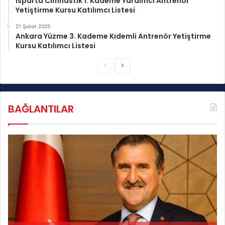
Isparta Cimnastik 1. Kademe Yardımcı Antrenör
Yetiştirme Kursu Katılımcı Listesi
21 Şubat 2025
Ankara Yüzme 3. Kademe Kıdemli Antrenör Yetiştirme
Kursu Katılımcı Listesi
Ö
S
n
o
c
n
BAĞLANTILAR
e
r
k
a
i
k
s
i
a
s
y
a
f
y
a
f
a