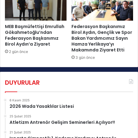
n
B
d
e
ı
ş
!
i
MEB Başmüfettişi Emrullah
Federasyon Başkanımız
n
Gökahmetoğlu’ndan
Birol Aydın, Gençlik ve Spor
Federasyon Başkanımız
Bakan Yardımcımız Sayın
c
Birol Aydın’a Ziyaret
Hamza Yerlikaya’yı
i
Makamında Ziyaret Etti
G
2 gün önce
ü
3 gün önce
n
T
a
DUYURULAR
m
a
m
6 Kasım 2025
l
2026 Wada Yasaklılar Listesi
a
n
25 Şubat 2025
Atletizm Antrenör Gelişim Seminerleri Açılıyor!!
d
ı
21 Şubat 2025