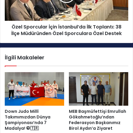
u
p
p
o
a
r
Ş
c
a
Özel Sporcular İçin İstanbul’da İlk Toplantı: 38
u
m
İlçe Müdüründen Özel Sporculara Özel Destek
l
p
a
i
r
y
İ
İlgili Makaleler
o
ç
n
i
a
n
s
İ
ı
s
Ö
t
n
a
c
n
e
b
Down Judo Millî
MEB Başmüfettişi Emrullah
s
u
Takımımızdan Dünya
Gökahmetoğlu’ndan
i
l
Şampiyonası’nda 7
Federasyon Başkanımız
T
’
Madalya! 🥋🇹🇷
Birol Aydın’a Ziyaret
e
d