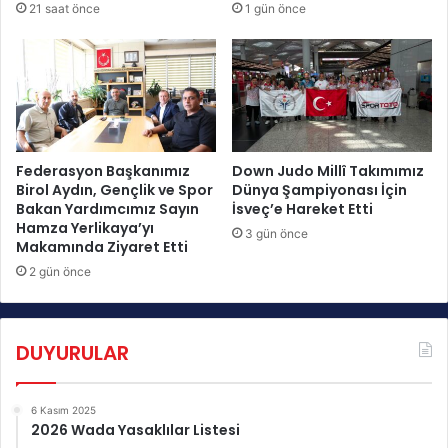
21 saat önce
1 gün önce
k
a
n
İ
i
l
k
k
K
T
u
o
r
p
u
l
Federasyon Başkanımız
Down Judo Millî Takımımız
l
a
Birol Aydın, Gençlik ve Spor
Dünya Şampiyonası İçin
T
Bakan Yardımcımız Sayın
İsveç’e Hareket Etti
n
Hamza Yerlikaya’yı
o
t
3 gün önce
Makamında Ziyaret Etti
p
ı
l
:
2 gün önce
a
3
n
8
t
İ
DUYURULAR
ı
l
s
ç
ı
e
6 Kasım 2025
G
M
2026 Wada Yasaklılar Listesi
e
ü