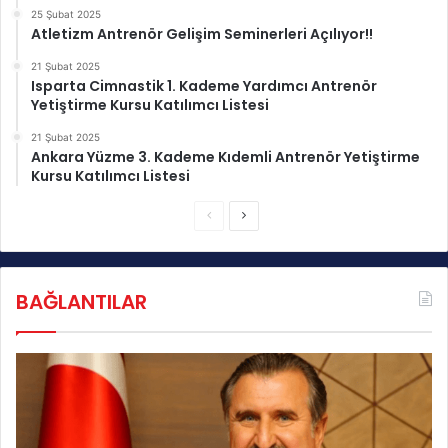
r
d
25 Şubat 2025
ç
Atletizm Antrenör Gelişim Seminerleri Açılıyor!!
ü
e
r
21 Şubat 2025
k
ü
Isparta Cimnastik 1. Kademe Yardımcı Antrenör
l
n
Yetiştirme Kursu Katılımcı Listesi
e
d
ş
e
21 Şubat 2025
Ankara Yüzme 3. Kademe Kıdemli Antrenör Yetiştirme
t
n
Kursu Katılımcı Listesi
i
Ö
r
z
Ö
S
i
e
l
l
n
o
d
S
c
n
i
p
BAĞLANTILAR
e
r
o
r
k
a
c
i
k
u
s
i
l
a
a
s
r
y
a