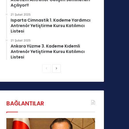
Açılıyor!!
21 Şubat 2025
Isparta Cimnastik 1. Kademe Yardımcı
Antrenör Yetiştirme Kursu Katılımcı
Listesi
21 Şubat 2025
Ankara Yüzme 3. Kademe Kıdemli
Antrenör Yetiştirme Kursu Katılımcı
Listesi
Ö
S
n
o
c
n
e
r
k
a
BAĞLANTILAR
i
k
s
i
a
s