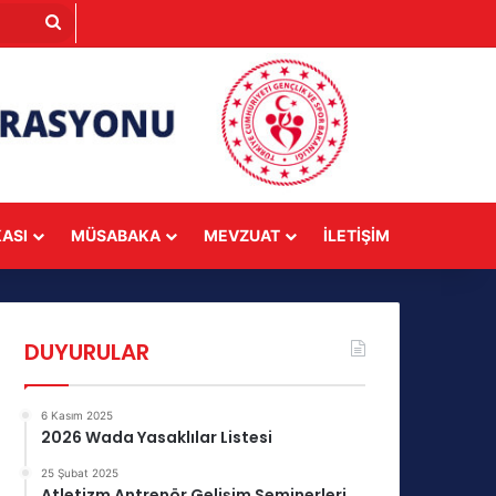
Arama
yap
...
KASI
MÜSABAKA
MEVZUAT
İLETIŞIM
DUYURULAR
6 Kasım 2025
2026 Wada Yasaklılar Listesi
25 Şubat 2025
Atletizm Antrenör Gelişim Seminerleri