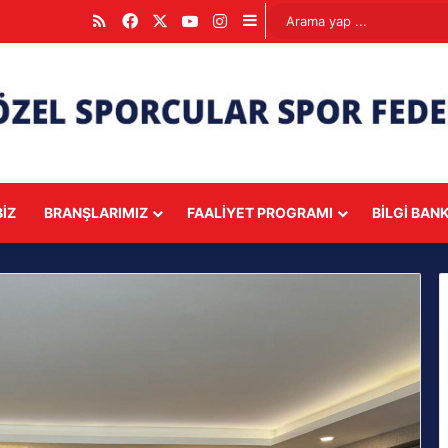
RSS
Facebook
X
YouTube
Instagram
Kenar Bölmesi
IZ
BRANŞLARIMIZ
FAALIYET PROGRAMI
BILGI BAN