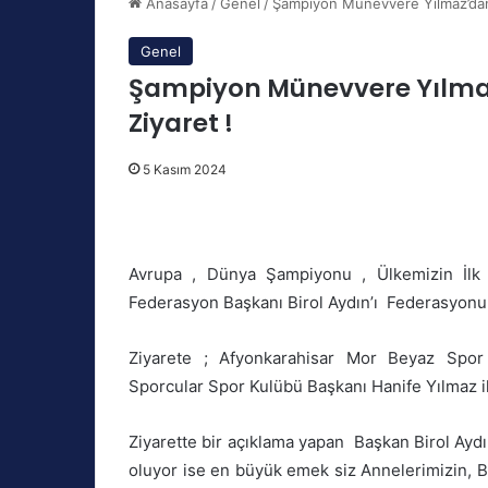
Anasayfa
/
Genel
/
Şampiyon Münevvere Yılmaz’dan B
Genel
Şampiyon Münevvere Yılmaz
Ziyaret !
5 Kasım 2024
Avrupa , Dünya Şampiyonu , Ülkemizin İl
Federasyon Başkanı Birol Aydın’ı Federasyonum
Ziyarete ; Afyonkarahisar Mor Beyaz Spor
Sporcular Spor Kulübü Başkanı Hanife Yılmaz il
Ziyarette bir açıklama yapan Başkan Birol Ay
oluyor ise en büyük emek siz Annelerimizin, B