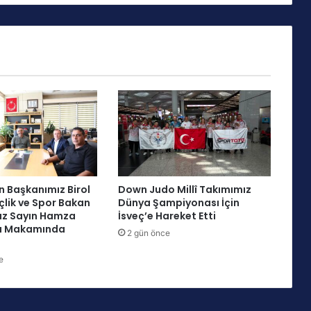
k
B
a
ş
k
a
n
A
d
a
y
ı
O
 Başkanımız Birol
Down Judo Millî Takımımız
l
çlik ve Spor Bakan
Dünya Şampiyonası İçin
d
ız Sayın Hamza
İsveç’e Hareket Etti
u
yı Makamında
2 gün önce
!
i
e