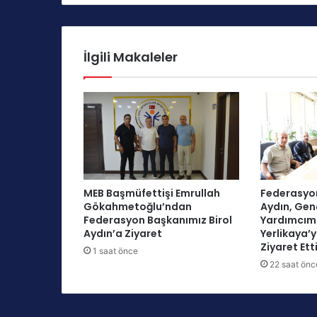
z
A
y
s
İlgili Makaleler
e
l
Ö
n
d
e
r
D
ü
MEB Başmüfettişi Emrullah
Federasyon
n
Gökahmetoğlu’ndan
Aydın, Gen
y
Federasyon Başkanımız Birol
Yardımcım
a
Aydın’a Ziyaret
Yerlikaya’
'
Ziyaret Ett
1 saat önce
n
22 saat önc
ı
n
Z
i