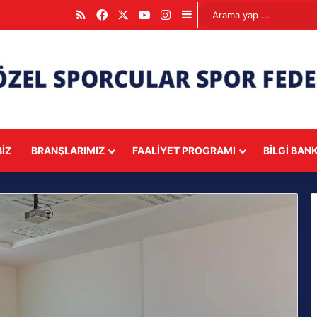
RSS
Facebook
X
YouTube
Instagram
Kenar Bölmesi
IZ
BRANŞLARIMIZ
FAALIYET PROGRAMI
BILGI BAN