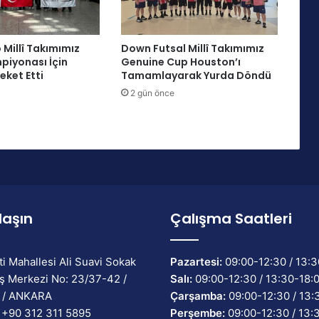
a
r
"
Millî Takımımız
Down Futsal Millî Takımımız
P
iyonası İçin
Genuine Cup Houston’ı
a
eket Etti
Tamamlayarak Yurda Döndü
r
2 gün önce
a
A
t
l
ı
C
i
m
laşın
Çalışma Saatleri
n
a
s
t
ti Mahallesi Ali Suavi Sokak
Pazartesi:
09:00-12:30 / 13:3
i
ş Merkezi No: 23/37-42 /
Salı:
09:00-12:30 / 13:30-18:
k
 / ANKARA
Çarşamba:
09:00-12:30 / 13:
Y
+90 312 311 5895
Perşembe:
09:00-12:30 / 13: