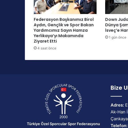
n
t
r
Federasyon Başkanımız Birol
Down Judo 
e
Aydın, Gençlik ve Spor Bakan
Dünya Şamp
n
Yardımcımız Sayın Hamza
İsveç’e Har
ö
Yerlikaya’yı Makamında
1 gün önce
r
Ziyaret Etti
Y
4 saat önce
e
t
i
ş
t
i
Bize U
r
m
e
K
Adres:
E
u
Ak-Han İ
r
Çankaya
s
Türkiye Özel Sporcular Spor Federasyonu
Telefon: