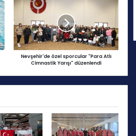
e
v
ş
e
h
i
r
'
Nevşehir'de özel sporcular "Para Atlı
d
Cimnastik Yarışı" düzenlendi
e
ö
z
e
l
s
p
o
r
c
u
l