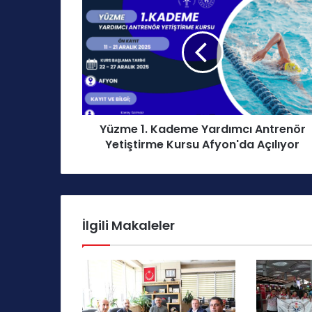
ü
z
m
e
1
.
K
a
Yüzme 1. Kademe Yardımcı Antrenör
d
Yetiştirme Kursu Afyon'da Açılıyor
e
m
e
Y
a
r
İlgili Makaleler
d
ı
m
c
ı
A