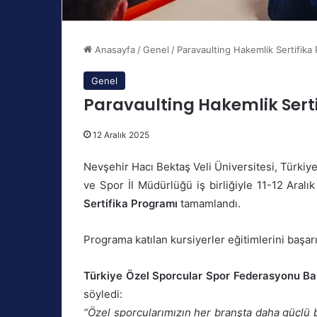
Anasayfa
/
Genel
/
Paravaulting Hakemlik Sertifik
Genel
Paravaulting Hakemlik Ser
12 Aralık 2025
Nevşehir Hacı Bektaş Veli Üniversitesi, Türki
ve Spor İl Müdürlüğü iş birliğiyle 11-12 Aral
Sertifika Programı
tamamlandı.
Programa katılan kursiyerler eğitimlerini başarı
Türkiye Özel Sporcular Spor Federasyonu Ba
söyledi:
“Özel sporcularımızın her branşta daha güçlü b