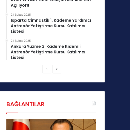
Açılıyor!!
21 Şubat 2025
Isparta Cimnastik 1. Kademe Yardımcı
Antrenör Yetiştirme Kursu Katılımcı
Listesi
21 Şubat 2025
Ankara Yüzme 3. Kademe Kıdemli
Antrenör Yetiştirme Kursu Katılımcı
Listesi
Ö
S
n
o
c
n
e
r
k
a
BAĞLANTILAR
i
k
s
i
a
s