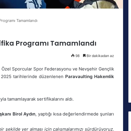
a Programı Tamamlandı
tifika Programı Tamamlandı
98
Bir dakikadan az
ye Özel Sporcular Spor Federasyonu ve Nevşehir Gençlik
ık 2025 tarihlerinde düzenlenen
Paravaulting Hakemlik
yla tamamlayarak sertifikalarını aldı.
şkanı
Birol Aydın
, yaptığı kısa değerlendirmede şunları
ir şekilde yer alması için çalışmalarımızı sürdürüyoruz.