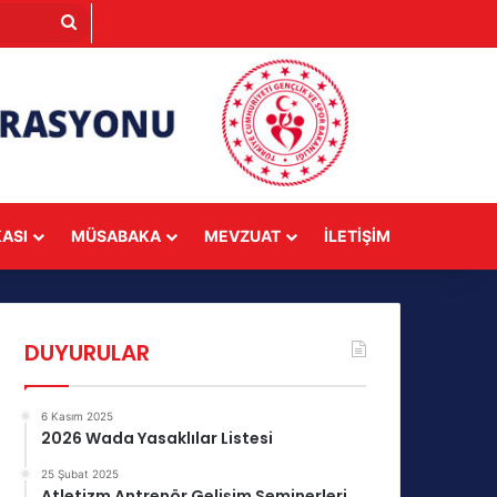
Arama
yap
...
KASI
MÜSABAKA
MEVZUAT
İLETIŞIM
DUYURULAR
6 Kasım 2025
2026 Wada Yasaklılar Listesi
25 Şubat 2025
Atletizm Antrenör Gelişim Seminerleri