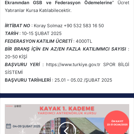
Ekranından GSB ve Federasyon Ödemelerine
” Ücret
Yatıranlar Kursa Katılabilecektir.
İRTİBAT NO
: Koray Solmaz +90 532 583 16 50
TARİH
: 10-15 ŞUBAT 2025
FEDERASYON KATILIM ÜCRETİ
: 4000TL
BİR BRANŞ İÇİN EN AZ/EN FAZLA KATILIMMCI SAYISI
:
20-50 KİŞİ
BAŞVURU YERİ
: https://www.turkiye.gov.tr SPOR BİLGİ
SİSTEMİ
BAŞVURU TARİHLERİ
: 25.01 – 05.02 /ŞUBAT 2025
K
a
y
a
k