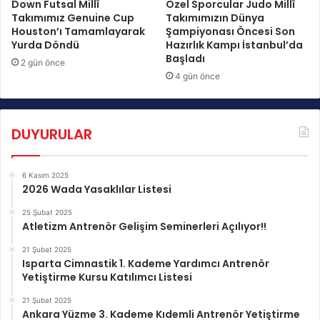
ç
c
Down Futsal Millî
Özel Sporcular Judo Millî
ı
Takımımız Genuine Cup
Takımımızın Dünya
i
Houston’ı Tamamlayarak
Şampiyonası Öncesi Son
l
Ü
Yurda Döndü
Hazırlık Kampı İstanbul’da
ı
c
Başladı
y
r
2 gün önce
o
4 gün önce
e
r
t
!
l
i
DUYURULAR
A
n
t
6 Kasım 2025
r
2026 Wada Yasaklılar Listesi
e
n
25 Şubat 2025
Atletizm Antrenör Gelişim Seminerleri Açılıyor!!
ö
r
21 Şubat 2025
B
Isparta Cimnastik 1. Kademe Yardımcı Antrenör
a
Yetiştirme Kursu Katılımcı Listesi
ş
21 Şubat 2025
v
Ankara Yüzme 3. Kademe Kıdemli Antrenör Yetiştirme
u