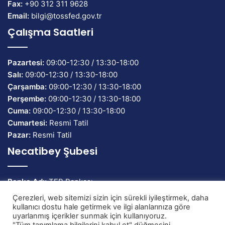
Fax:
+90 312 311 9628
Email:
bilgi@tossfed.gov.tr
Çalışma Saatleri
Pazartesi:
09:00-12:30 / 13:30-18:00
Salı:
09:00-12:30 / 13:30-18:00
Çarşamba:
09:00-12:30 / 13:30-18:00
Perşembe:
09:00-12:30 / 13:30-18:00
Cuma:
09:00-12:30 / 13:30-18:00
Cumartesi:
Resmi Tatil
Pazar:
Resmi Tatil
Necatibey Şubesi
Banka Adı:
TEB Bankası
IBAN:
TR58 0003 2000 0000 0086 7134 82
Çerezleri, web sitemizi sizin için sürekli iyileştirmek, daha
kullanıcı dostu hale getirmek ve ilgi alanlarınıza göre
uyarlanmış içerikler sunmak için kullanıyoruz.