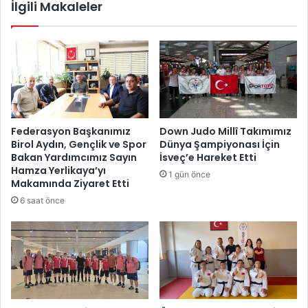
İlgili Makaleler
t
a
i
k
r
a
m
n
e
l
K
ı
u
ğ
r
ı
s
2
Federasyon Başkanımız
Down Judo Millî Takımımız
u
0
Birol Aydın, Gençlik ve Spor
Dünya Şampiyonası İçin
E
2
Bakan Yardımcımız Sayın
İsveç’e Hareket Etti
r
5
Hamza Yerlikaya’yı
1 gün önce
z
Y
Makamında Ziyaret Etti
u
ı
6 saat önce
r
l
u
ı
m
E
'
ğ
d
i
a
t
A
i