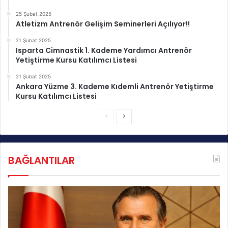
r
s
25 Şubat 2025
Atletizm Antrenör Gelişim Seminerleri Açılıyor!!
a
'
21 Şubat 2025
d
Isparta Cimnastik 1. Kademe Yardımcı Antrenör
a
Yetiştirme Kursu Katılımcı Listesi
A
21 Şubat 2025
ç
Ankara Yüzme 3. Kademe Kıdemli Antrenör Yetiştirme
ı
Kursu Katılımcı Listesi
l
ı
Ö
S
y
n
o
o
r
c
n
BAĞLANTILAR
e
r
k
a
i
k
s
i
a
s