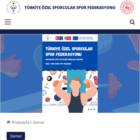
Menü
A
Anasayfa
/
Genel
Genel