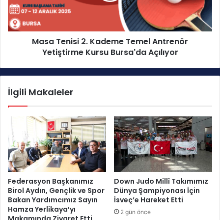
n
n
ö
i
r
s
G
Masa Tenisi 2. Kademe Temel Antrenör
i
e
Yetiştirme Kursu Bursa'da Açılıyor
2
l
.
i
K
ş
a
İlgili Makaleler
i
d
m
e
S
m
e
e
m
T
i
e
n
m
e
e
r
l
Federasyon Başkanımız
Down Judo Millî Takımımız
i
A
Birol Aydın, Gençlik ve Spor
Dünya Şampiyonası İçin
T
n
Bakan Yardımcımız Sayın
İsveç’e Hareket Etti
a
t
Hamza Yerlikaya’yı
2 gün önce
m
r
Makamında Ziyaret Etti