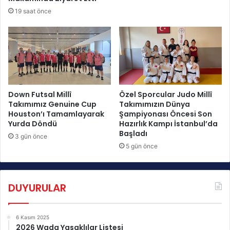
a
e
19 saat önce
m
n
l
ö
a
r
n
Y
d
e
ı
t
i
ş
Down Futsal Millî
Özel Sporcular Judo Millî
Takımımız Genuine Cup
Takımımızın Dünya
t
Houston’ı Tamamlayarak
Şampiyonası Öncesi Son
i
Yurda Döndü
Hazırlık Kampı İstanbul’da
r
Başladı
m
3 gün önce
5 gün önce
e
K
u
r
DUYURULAR
s
u
B
6 Kasım 2025
u
2026 Wada Yasaklılar Listesi