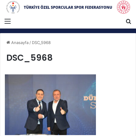
Menü
A
Anasayfa
/
DSC_5968
DSC_5968