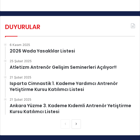
DUYURULAR
6 Kasım 2025
2026 Wada Yasaklılar Listesi
25 Şubat 2025
Atletizm Antrenör Gelişim Seminerleri Açılıyor!!
21 Şubat 2025
Isparta Cimnastik 1. Kademe Yardımcı Antrenör
Yetiştirme Kursu Katılımcı Listesi
21 Şubat 2025
Ankara Yüzme 3. Kademe Kıdemli Antrenör Yetiştirme
Kursu Katılımcı Listesi
Ö
S
n
o