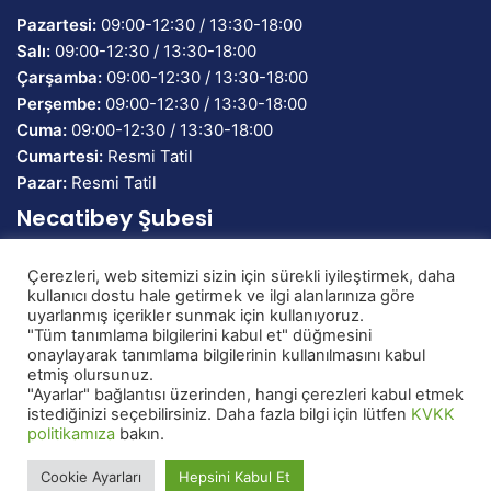
Pazartesi:
09:00-12:30 / 13:30-18:00
Salı:
09:00-12:30 / 13:30-18:00
Çarşamba:
09:00-12:30 / 13:30-18:00
Perşembe:
09:00-12:30 / 13:30-18:00
Cuma:
09:00-12:30 / 13:30-18:00
Cumartesi:
Resmi Tatil
Pazar:
Resmi Tatil
Necatibey Şubesi
Çerezleri, web sitemizi sizin için sürekli iyileştirmek, daha
Banka Adı:
TEB Bankası
kullanıcı dostu hale getirmek ve ilgi alanlarınıza göre
IBAN:
TR58 0003 2000 0000 0086 7134 82
uyarlanmış içerikler sunmak için kullanıyoruz.
"Tüm tanımlama bilgilerini kabul et" düğmesini
onaylayarak tanımlama bilgilerinin kullanılmasını kabul
etmiş olursunuz.
© Copyright 2026, All Rights Reserved. | Designed, Developed
"Ayarlar" bağlantısı üzerinden, hangi çerezleri kabul etmek
istediğinizi seçebilirsiniz. Daha fazla bilgi için lütfen
KVKK
And Powered by
Metu Bilişim
politikamıza
bakın.
RSS
Facebook
X
YouTube
Instagram
Cookie Ayarları
Hepsini Kabul Et