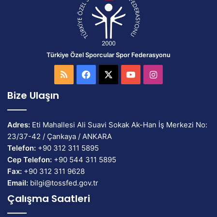
Türkiye Özel Sporcular Spor Federasyonu
RSS
Facebook
X
YouTube
Instagram
Bize Ulaşın
Adres:
Eti Mahallesi Ali Suavi Sokak Ak-Han İş Merkezi No:
23/37-42 / Çankaya / ANKARA
Telefon:
+90 312 311 5895
Cep Telefon:
+90 544 311 5895
Fax:
+90 312 311 9628
Email:
bilgi@tossfed.gov.tr
Çalışma Saatleri