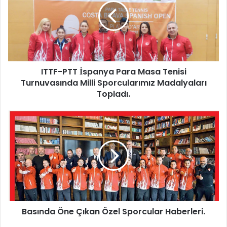
F
-
P
T
T
İ
ITTF-PTT İspanya Para Masa Tenisi
s
Turnuvasında Milli Sporcularımız Madalyaları
p
a
Topladı.
n
y
B
a
a
P
s
a
ı
r
n
a
d
M
a
a
Ö
s
n
a
Basında Öne Çıkan Özel Sporcular Haberleri.
e
T
Ç