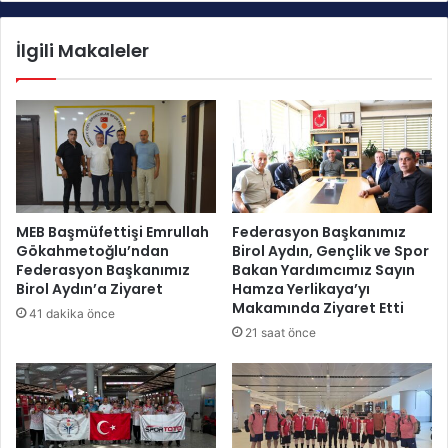
e
ı
n
k
İlgili Makaleler
i
a
s
n
i
Ö
T
z
u
e
r
l
n
S
u
p
v
o
MEB Başmüfettişi Emrullah
Federasyon Başkanımız
a
r
Gökahmetoğlu’ndan
Birol Aydın, Gençlik ve Spor
s
c
Federasyon Başkanımız
Bakan Yardımcımız Sayın
ı
u
Birol Aydın’a Ziyaret
Hamza Yerlikaya’yı
n
l
Makamında Ziyaret Etti
41 dakika önce
d
a
21 saat önce
a
r
M
H
i
a
l
b
l
e
i