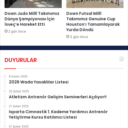
r
S
l
p
Down Judo Millî Takımımız
Down Futsal Millî
e
o
Dünya Şampiyonası İçin
Takımımız Genuine Cup
r
İsveç’e Hareket Etti
Houston’ı Tamamlayarak
r
i
Yurda Döndü
c
.
2 gün önce
u
3 gün önce
l
a
r
DUYURULAR
ı
m
ı
6 Kasım 2025
z
2026 Wada Yasaklılar Listesi
M
a
25 Şubat 2025
d
Atletizm Antrenör Gelişim Seminerleri Açılıyor!!
a
21 Şubat 2025
l
Isparta Cimnastik 1. Kademe Yardımcı Antrenör
y
Yetiştirme Kursu Katılımcı Listesi
a
l
21 Şubat 2025