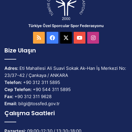
Türkiye Özel Sporcular Spor Federasyonu
RSS
Facebook
X
YouTube
Instagram
Bize Ulaşın
Adres:
Eti Mahallesi Ali Suavi Sokak Ak-Han İş Merkezi No:
23/37-42 / Çankaya / ANKARA
Telefon:
+90 312 311 5895
Cep Telefon:
+90 544 311 5895
Fax:
+90 312 311 9628
Email:
bilgi@tossfed.gov.tr
Çalışma Saatleri
Pazartesi:
09:00-12:30 / 13:30-18:00