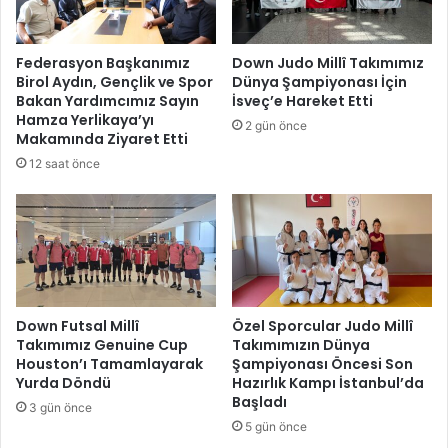
d
r
a
k
B
i
Federasyon Başkanımız
Down Judo Millî Takımımız
a
y
Birol Aydın, Gençlik ve Spor
Dünya Şampiyonası İçin
ş
e
Bakan Yardımcımız Sayın
İsveç’e Hareket Etti
l
Ş
Hamza Yerlikaya’yı
2 gün önce
a
a
Makamında Ziyaret Etti
d
m
12 saat önce
ı
p
!
i
y
o
n
a
l
a
Down Futsal Millî
Özel Sporcular Judo Millî
Takımımız Genuine Cup
Takımımızın Dünya
r
Houston’ı Tamamlayarak
Şampiyonası Öncesi Son
ı
Yurda Döndü
Hazırlık Kampı İstanbul’da
K
Başladı
o
3 gün önce
5 gün önce
n