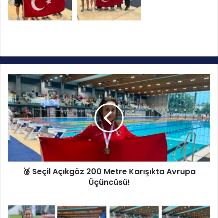
🥉
S
e
ç
i
l
A
ç
ı
🥉 Seçil Açıkgöz 200 Metre Karışıkta Avrupa
k
Üçüncüsü!
g
ö
z
🇹🇷
2
Ö