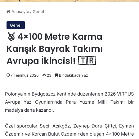
Anasayfa
/
Genel
Genel
🥈 4×100 Metre Karma
Karışık Bayrak Takımı
Avrupa İkincisi! 🇹🇷
7 Temmuz 2026
23
Bir dakikadan az
Polonya’nın Bydgoszcz kentinde düzenlenen 2026 VIRTUS
Avrupa Yaz Oyunları’nda Para Yüzme Milli Takımı bir
madalya daha kazandı.
Özel sporcular Seçil Açıkgöz, Zeynep Duru Çiftçi, Eymen
Özdemir ve Korcan Bulut Özdemir’den oluşan 4×100 Metre