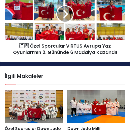
0
z
0
e
M
l
e
S
t
p
r
o
e
r
K
🇹🇷 Özel Sporcular VIRTUS Avrupa Yaz
c
a
Oyunları’nın 2. Gününde 6 Madalya Kazandı!
u
r
l
ı
a
ş
r
İlgili Makaleler
ı
V
k
I
t
R
a
T
A
U
v
S
r
A
u
v
p
r
Özel Sporcular Down Judo
Down Judo Millî