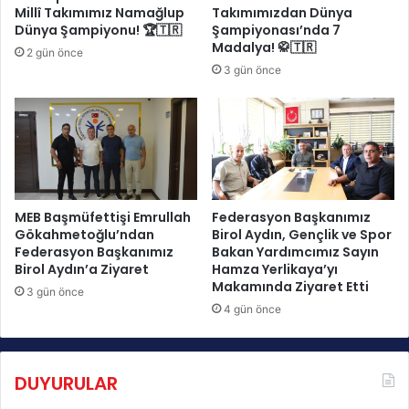
a
u
Millî Takımımız Namağlup
Takımımızdan Dünya
Ü
p
Dünya Şampiyonu! 🏆🇹🇷
Şampiyonası’nda 7
ç
a
Madalya! 🥋🇹🇷
2 gün önce
ü
Y
3 gün önce
n
a
c
z
ü
O
s
y
ü
u
!
n
l
a
MEB Başmüfettişi Emrullah
Federasyon Başkanımız
r
Gökahmetoğlu’ndan
Birol Aydın, Gençlik ve Spor
Federasyon Başkanımız
Bakan Yardımcımız Sayın
ı
Birol Aydın’a Ziyaret
Hamza Yerlikaya’yı
’
Makamında Ziyaret Etti
n
3 gün önce
ı
4 gün önce
n
2
.
DUYURULAR
G
ü