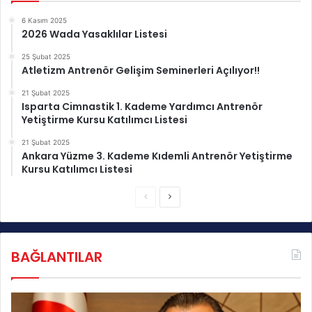
n
6 Kasım 2025
ü
2026 Wada Yasaklılar Listesi
n
d
25 Şubat 2025
Atletizm Antrenör Gelişim Seminerleri Açılıyor!!
e
6
21 Şubat 2025
M
Isparta Cimnastik 1. Kademe Yardımcı Antrenör
a
Yetiştirme Kursu Katılımcı Listesi
d
a
21 Şubat 2025
Ankara Yüzme 3. Kademe Kıdemli Antrenör Yetiştirme
l
Kursu Katılımcı Listesi
y
a
Ö
S
K
a
n
o
z
c
n
a
BAĞLANTILAR
e
r
n
d
k
a
ı
i
k
!