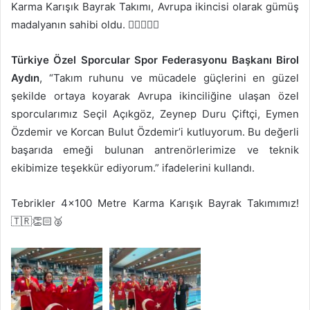
Karma Karışık Bayrak Takımı, Avrupa ikincisi olarak gümüş
madalyanın sahibi oldu. 🏊‍♀️🏊‍♂️🥈
Türkiye Özel Sporcular Spor Federasyonu Başkanı Birol
Aydın
, “Takım ruhunu ve mücadele güçlerini en güzel
şekilde ortaya koyarak Avrupa ikinciliğine ulaşan özel
sporcularımız Seçil Açıkgöz, Zeynep Duru Çiftçi, Eymen
Özdemir ve Korcan Bulut Özdemir’i kutluyorum. Bu değerli
başarıda emeği bulunan antrenörlerimize ve teknik
ekibimize teşekkür ediyorum.” ifadelerini kullandı.
Tebrikler 4×100 Metre Karma Karışık Bayrak Takımımız!
🇹🇷👏🏻🥈