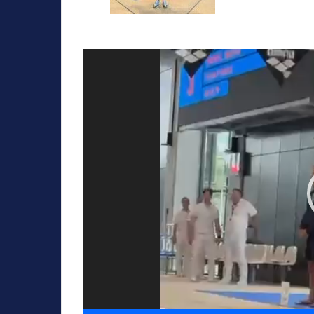
Video
oynatıcı