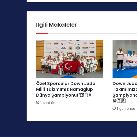
r
V
I
R
İlgili Makaleler
T
U
S
A
v
r
u
p
a
Özel Sporcular Down Judo
Down Judo 
Y
Millî Takımımız Namağlup
Takımımız
a
Dünya Şampiyonu! 🏆🇹🇷
Şampiyona
z
🥋🇹🇷
1 saat önce
O
1 gün önce
y
u
n
l
a