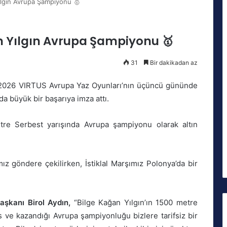
ılgın Avrupa Şampiyonu 🥇
n Yılgın Avrupa Şampiyonu 🥇
31
Bir dakikadan az
2026 VIRTUS Avrupa Yaz Oyunları’nın üçüncü gününde
a büyük bir başarıya imza attı.
tre Serbest yarışında Avrupa şampiyonu olarak altın
ız göndere çekilirken, İstiklal Marşımız Polonya’da bir
şkanı Birol Aydın,
“Bilge Kağan Yılgın’ın 1500 metre
 ve kazandığı Avrupa şampiyonluğu bizlere tarifsiz bir