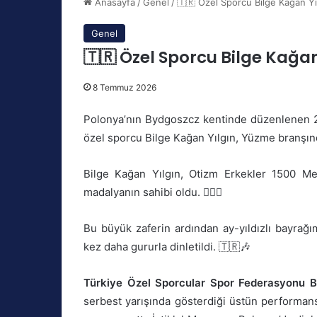
Anasayfa
/
Genel
/
🇹🇷 Özel Sporcu Bilge Kağan Y
Genel
🇹🇷 Özel Sporcu Bilge Kağa
8 Temmuz 2026
Polonya’nın Bydgoszcz kentinde düzenlenen 
özel sporcu Bilge Kağan Yılgın, Yüzme branşınd
Bilge Kağan Yılgın, Otizm Erkekler 1500 Me
madalyanın sahibi oldu. 🏊‍♂️🥇
Bu büyük zaferin ardından ay-yıldızlı bayrağım
kez daha gururla dinletildi. 🇹🇷🎶
Türkiye Özel Sporcular Spor Federasyonu Ba
serbest yarışında gösterdiği üstün performans