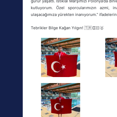
gurur yaşattı. İstiklal Marşımızı Polonya’da dinl
kutluyorum. Özel sporcularımızın azmi, i
ulaşacağımıza yürekten inanıyorum.” ifadelerini
Tebrikler Bilge Kağan Yılgın! 🇹🇷👏🏻🥇