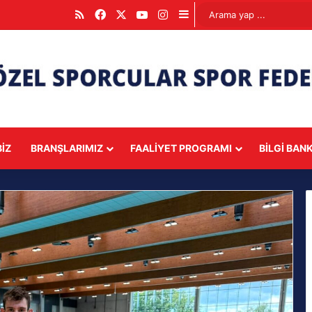
RSS
Facebook
X
YouTube
Instagram
Kenar Bölmesi
IZ
BRANŞLARIMIZ
FAALIYET PROGRAMI
BILGI BAN