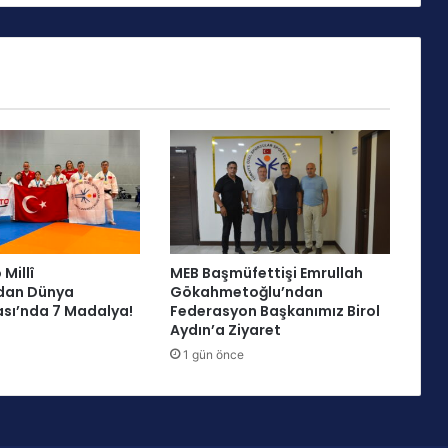
f
e
G
ü
m
ü
ş
A
v
r
u
p
a
Millî
MEB Başmüfettişi Emrullah
Ş
dan Dünya
Gökahmetoğlu’ndan
a
sı’nda 7 Madalya!
Federasyon Başkanımız Birol
m
Aydın’a Ziyaret
p
1 gün önce
i
y
o
n
u