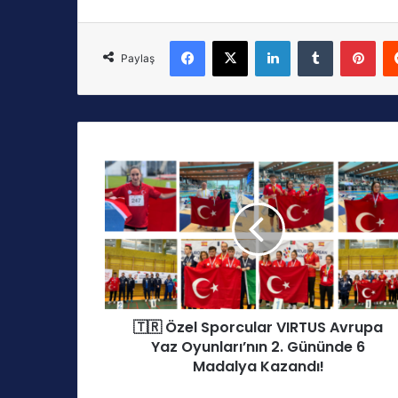
Facebook
X
LinkedIn
Tumblr
Pinterest
Paylaş
🇹🇷
Ö
z
e
l
S
p
o
r
🇹🇷 Özel Sporcular VIRTUS Avrupa
c
Yaz Oyunları’nın 2. Gününde 6
u
l
Madalya Kazandı!
a