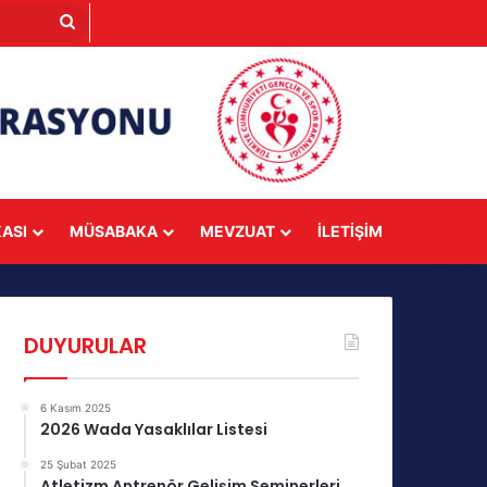
Arama
yap
...
KASI
MÜSABAKA
MEVZUAT
İLETIŞIM
DUYURULAR
6 Kasım 2025
2026 Wada Yasaklılar Listesi
25 Şubat 2025
Atletizm Antrenör Gelişim Seminerleri