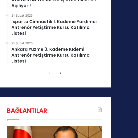
Açılıyor!!
21 Şubat 2025
Isparta Cimnastik 1. Kademe Yardımcı
Antrenör Yetiştirme Kursu Katılımcı
Listesi
21 Şubat 2025
Ankara Yüzme 3. Kademe Kıdemli
Antrenör Yetiştirme Kursu Katılımcı
Listesi
Ö
S
n
o
c
n
e
r
k
a
BAĞLANTILAR
i
k
s
i
a
s