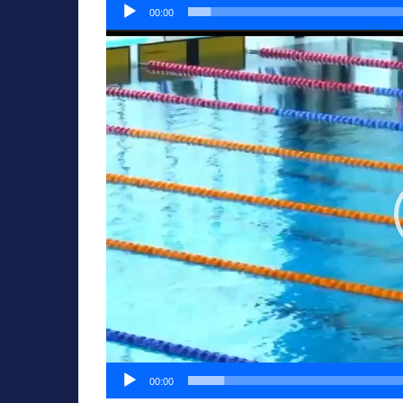
00:00
Video
oynatıcı
00:00