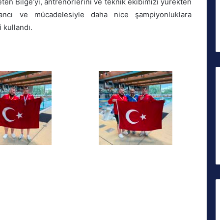
eten Bilge’yi, antrenörlerini ve teknik ekibimizi yürekten
nancı ve mücadelesiyle daha nice şampiyonluklara
 kullandı.