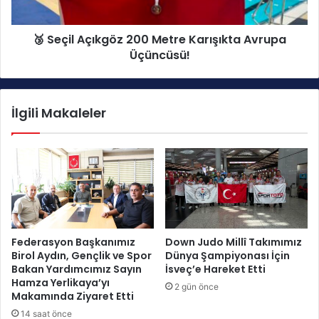
n
ç
M
ı
i
🥉 Seçil Açıkgöz 200 Metre Karışıkta Avrupa
k
l
Üçüncüsü!
g
l
ö
i
z
T
2
İlgili Makaleler
a
0
k
0
ı
M
m
e
ı
t
N
r
a
e
m
K
a
a
Federasyon Başkanımız
Down Judo Millî Takımımız
ğ
r
Birol Aydın, Gençlik ve Spor
Dünya Şampiyonası İçin
l
ı
Bakan Yardımcımız Sayın
İsveç’e Hareket Etti
u
ş
Hamza Yerlikaya’yı
2 gün önce
p
ı
Makamında Ziyaret Etti
A
k
14 saat önce