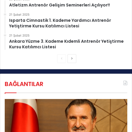
Atletizm Antrenör Gelişim Seminerleri Açılıyor!!
21 Şubat 2025
Isparta Cimnastik 1. Kademe Yardımcı Antrenör
Yetiştirme Kursu Katılımcı Listesi
21 Şubat 2025
Ankara Yüzme 3. Kademe Kıdemli Antrenör Yetiştirme
Kursu Katılımcı Listesi
Ö
S
n
o
c
n
BAĞLANTILAR
e
r
k
a
i
k
s
i
a
s
y
a