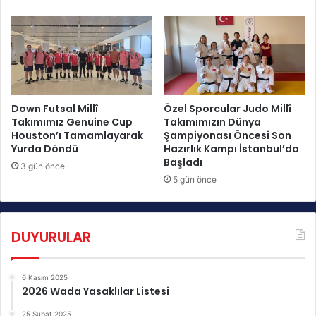
v
t
r
a
u
A
p
v
a
r
Ş
u
a
p
m
a
Down Futsal Millî
Özel Sporcular Judo Millî
p
Takımımız Genuine Cup
Takımımızın Dünya
Ü
Houston’ı Tamamlayarak
Şampiyonası Öncesi Son
i
ç
Yurda Döndü
Hazırlık Kampı İstanbul’da
y
ü
Başladı
o
n
3 gün önce
n
5 gün önce
c
u
ü
!
s
🇹🇷
ü
DUYURULAR
!
6 Kasım 2025
2026 Wada Yasaklılar Listesi
25 Şubat 2025